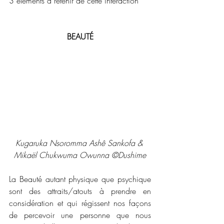
3 éléments à retenir de cette interaction
BEAUTÉ
Kugaruka Nsoromma Ashê Sankofa & 
Mikaël Chukwuma Owunna ©Dushime
La Beauté autant physique que psychique 
sont des attraits/atouts à prendre en 
considération et qui régissent nos façons 
de percevoir une personne que nous 