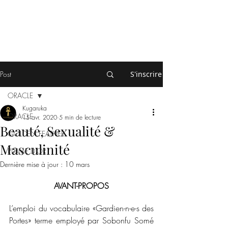
Post
S'inscrire
ORACLE
Kugaruka
ORACLE
15 avr. 2020
5 min de lecture
Beauté, Sexualité &
GOLDEN FEATHER
Masculinité
PLUME D'OR
Dernière mise à jour :
10 mars
AVANT-PROPOS
L’emploi du vocabulaire «Gardien-n-e-s des 
Portes» terme employé par Sobonfu Somé 