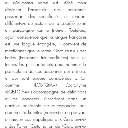
et Malidoma Somé est utilisé pour 
désigner l’ensemble des personnes 
possédant des spécificités les rendant 
différent-e-s du restant de la société selon 
un paradigme kamite (noir-e). Toutefois, 
ayant conscience que la langue française 
est une langue étrangère, il convient de 
mentionner que le terme Gardien-n-e-s des 
Portes (Personnes Intermédiaires) sont les 
termes les plus adéquats pour nommer la 
particularité de ces personnes qui ont été, 
et qui sont encore considérées à tort 
comme  «LGBTQIA+». L’acronyme 
«LGBTQIA+» s’accompagne de définitions 
et de concepts s’inscrivant dans un 
contexte occidental ne correspondant pas 
aux réalités kamites (noir-e-s) et ne pouvant 
en aucun cas s’appliquer aux Gardien-n-e-
s des Portes. Cette notion de «Gardien-n-e-