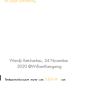
du pays Lumineux]
.
Wandji Ketchankeu, 24 Novembre 
2020 ©WilliamKamgaing
Interagissez par un 
J'AIME
, un 
COMMENTAIRE 
et 
un
 PARTAGE
LES CLÉS DE L'ILLUMINATION & DES 