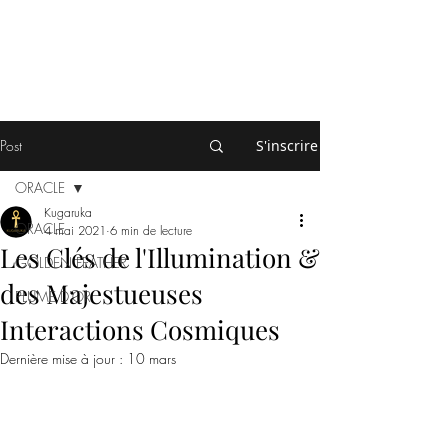
Post
S'inscrire
ORACLE
Kugaruka
ORACLE
4 mai 2021
6 min de lecture
Les Clés de l'Illumination &
GOLDEN FEATHER
des Majestueuses
PLUME D'OR
Interactions Cosmiques
Dernière mise à jour :
10 mars