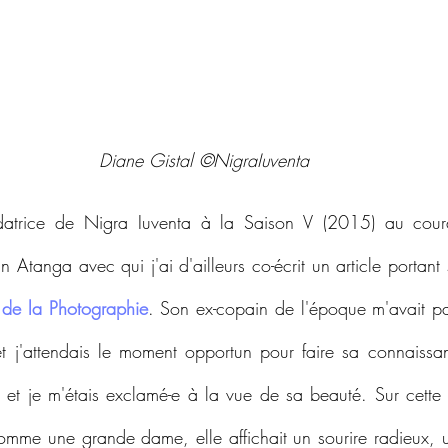
Diane Gistal ©NigraIuventa
ndatrice de Nigra Iuventa à la Saison V (2015) au coura
n Atanga avec qui j'ai d'ailleurs co-écrit un article portant 
de la Photographie
. Son ex-copain de l'époque m'avait par
et j'attendais le moment opportun pour faire sa connaissanc
et je m'étais exclamé-e à la vue de sa beauté. Sur cette p
omme une grande dame, elle affichait un sourire radieux, un 