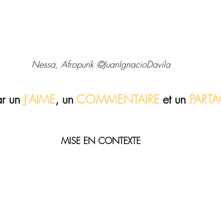
Nessa, Afropunk ©JuanIgnacioDavila
r un 
J'AIME
, un 
COMMENTAIRE 
et 
un
 PART
MISE EN CONTEXTE