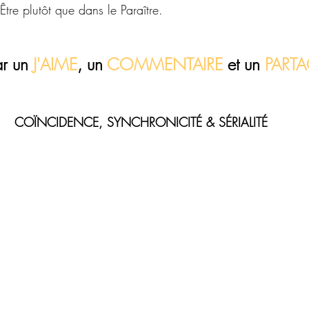
Être plutôt que dans le Paraître.
r un 
J'AIME
, un 
COMMENTAIRE 
et 
un
 PART
COÏNCIDENCE, SYNCHRONICITÉ & SÉRIALITÉ