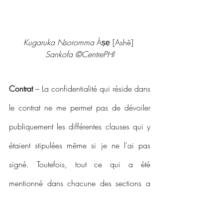
Kugaruka Nsoromma 
Àṣẹ
[Ashê] 
Sankofa ©CentrePHI
Contrat
 – La confidentialité qui réside dans 
le contrat ne me permet pas de dévoiler 
publiquement les différentes clauses qui y 
étaient stipulées même si je ne l'ai pas 
signé. Toutefois, tout ce qui a été 
mentionné dans chacune des sections a 
attiré mon attention afin d'en comprendre 
la signification profonde et le sens 