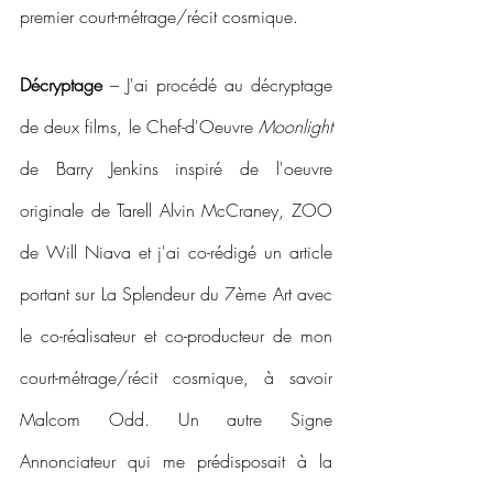
premier court-métrage/récit cosmique.
Décryptage 
– J'ai procédé au décryptage 
de deux films, le Chef-d'Oeuvre 
Moonlight
de Barry Jenkins inspiré de l'oeuvre 
originale de Tarell Alvin McCraney, ZOO 
de Will Niava et j'ai co-rédigé un article 
portant sur La Splendeur du 7ème Art avec 
le co-réalisateur et co-producteur de mon 
court-métrage/récit cosmique, à savoir 
Malcom Odd. Un autre Signe 
Annonciateur qui me prédisposait à la 