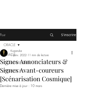
Post
S'inscrire
ORACLE
Kugaruka
ORACLE
1 janv. 2022
11 min de lecture
Signes Annonciateurs &
GOLDEN FEATHER
Signes Avant-coureurs
PLUME D'OR
[Scénarisation Cosmique]
Dernière mise à jour :
10 mars