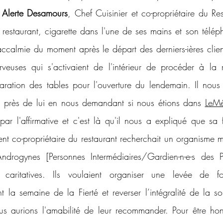
 Alerte Desamours
, Chef Cuisinier et co-propriétaire du Res
 restaurant, cigarette dans l'une de ses mains et son téléph
accalmie du moment après le départ des derniers-ières client-e-
veuses qui s'activaient de l'intérieur de procéder à la r
aration des tables pour l'ouverture du lendemain. Il nou
r près de lui en nous demandant si nous étions dans 
LeMé
ar l'affirmative et c'est là qu'il nous a expliqué que sa
nt co-propriétaire du restaurant recherchait un organisme me
drogynes [Personnes Intermédiaires/Gardien-n-e-s des P
 caritatives. Ils voulaient organiser une levée de fo
t la semaine de la Fierté et reverser l’intégralité de la
us aurions l'amabilité de leur recommander. Pour être ho