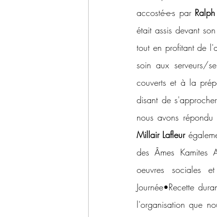
accosté-e-s par 
Ralph
était assis devant son
tout en profitant de l'
soin aux serveurs/ser
couverts et à la prép
disant de s'approche
nous avons répondu p
Millair Lafleur
 égaleme
des Âmes Kamites An
oeuvres sociales et
Journée•Recette duran
l'organisation que no