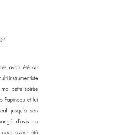
nga
ès avoir été au 
-instrumentiste 
moi cette soirée 
 Papineau et lui 
al jusqu'à son 
angé d'avis en 
 nous avons été 