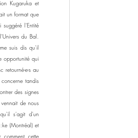
ion Kugaruka et 
it un format que 
 suggéré l'Entité 
l'Univers du Bal. 
e suis dis qu'il 
e opportunité qui 
c retourné-e-s au 
concerne tandis 
ntrer des signes 
 vennait de nous 
'il s'agit d'un 
:ke (Montréal) et 
r comment cette 