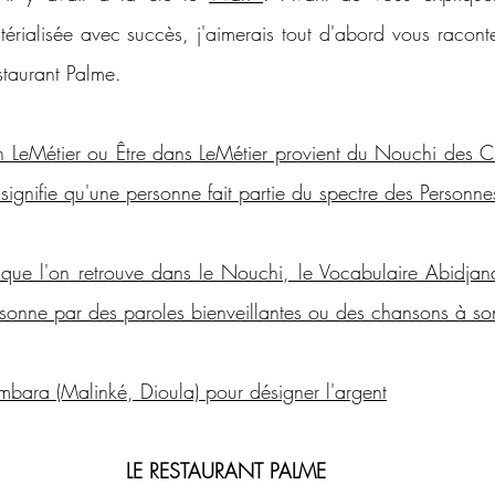
térialisée avec succès, j'aimerais tout d'abord vous raconte
estaurant Palme.
on LeMétier ou Être dans LeMétier provient du Nouchi des CP
ignifie qu'une personne fait partie du spectre des Personnes
que l'on retrouve dans le Nouchi, le Vocabulaire Abidjanais
ersonne par des paroles bienveillantes ou des chansons à so
bara (Malinké, Dioula) pour désigner l'argent
LE RESTAURANT PALME