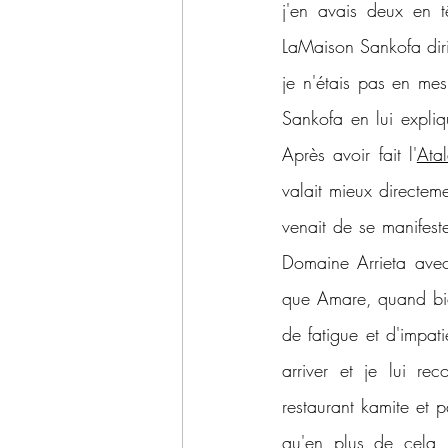
j'en avais deux en t
LaMaison Sankofa diri
je n'étais pas en mesu
Sankofa en lui expliqu
Après avoir fait l'
Ata
valait mieux directeme
venait de se manifeste
Domaine Arrieta avec
que Amare, quand bien
de fatigue et d'impat
arriver et je lui re
restaurant kamite et p
qu'en plus de cela, 