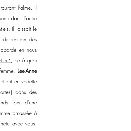
taurant Palme. Il 
one dans l'autre 
s. Il laissait le 
edisposition des 
s abordé en nous 
tier*
, ce à quoi 
 femme, 
Lee-Anne 
ttant en vedette 
ortes] dans des 
nds lors d'une 
 somme amassée à 
nnête avec vous, 