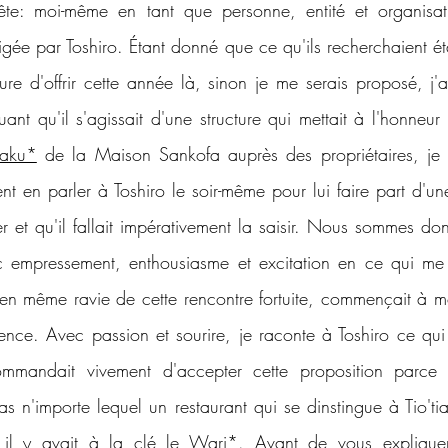
ête: moi-même en tant que personne, entité et organisat
gée par Toshiro. Étant donné que ce qu'ils recherchaient éta
re d'offrir cette année là, sinon je me serais proposé, j'ai
ant qu'il s'agissait d'une structure qui mettait à l'honneur 
laku*
 de la Maison Sankofa auprès des propriétaires, je m
nt en parler à Toshiro le soir-même pour lui faire part d'un
r et qu'il fallait impérativement la saisir. Nous sommes don
 empressement, enthousiasme et excitation en ce qui me 
 même ravie de cette rencontre fortuite, commençait à mo
ience. Avec passion et sourire, je raconte à Toshiro ce qui
commandait vivement d'accepter cette proposition parce qu
as n'importe lequel un restaurant qui se dinstingue à Tio'tia
il y avait à la clé le 
Wari*
. Avant de vous explique