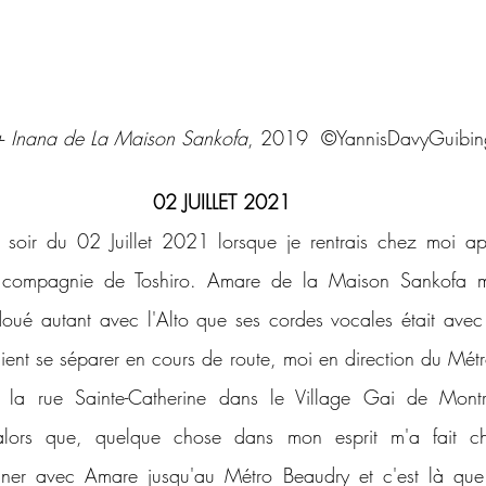
+ Inana de La Maison Sankofa
, 2019  ©YannisDavyGuibi
02 JUILLET 2021
oir du 02 Juillet 2021 lorsque je rentrais chez moi apr
compagnie de Toshiro. Amare de la Maison Sankofa multi
, doué autant avec l'Alto que ses cordes vocales était avec 
ent se séparer en cours de route, moi en direction du Métro
 la rue Sainte-Catherine dans le Village Gai de Montré
alors que, quelque chose dans mon esprit m'a fait ch
iner avec Amare jusqu'au Métro Beaudry et c'est là que