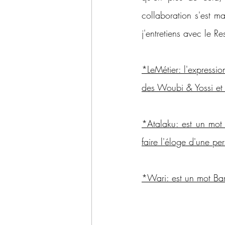
collaboration s'est ma
j'entretiens avec le R
*LeMétier: l'expressi
des Woubi & Yossi et s
*Atalaku: est un mot 
faire l'éloge d'une p
*Wari: est un mot Bam