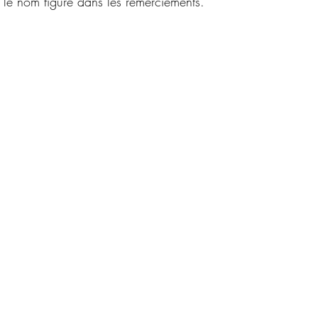
 le nom figure dans les remerciements. 