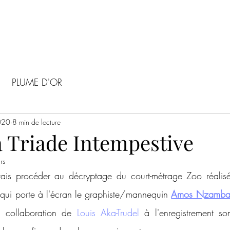
PLUME D'OR
020
8 min de lecture
 Triade Intempestive
rs
 vais procéder au décryptage du court-métrage Zoo réalisé
 qui porte à l'écran le graphiste/mannequin 
Amos Nzamb
a collaboration de 
Louis Aka-Trudel