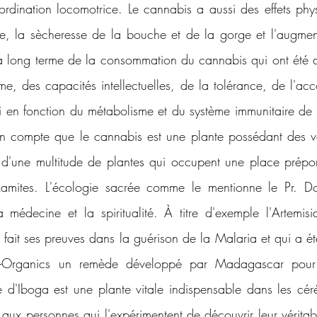
coordination locomotrice. Le cannabis a aussi des effets ph
ve, la sècheresse de la bouche et de la gorge et l'augmen
 à long terme de la consommation du cannabis qui ont été dé
e, des capacités intellectuelles, de la tolérance, de l'ac
eci en fonction du métabolisme et du système immunitaire de 
 compte que le cannabis est une plante possédant des ver
as d'une multitude de plantes qui occupent une place prépo
kamites. L'écologie sacrée comme le mentionne le Pr. Do
médecine et la spiritualité. À titre d'exemple l'Artemisi
fait ses preuves dans la guérison de la Malaria et qui a été
d-Organics un remède développé par Madagascar pour lu
e d'Iboga est une plante vitale indispensable dans les cér
x personnes qui l'expérimentent de découvrir leur véritable 