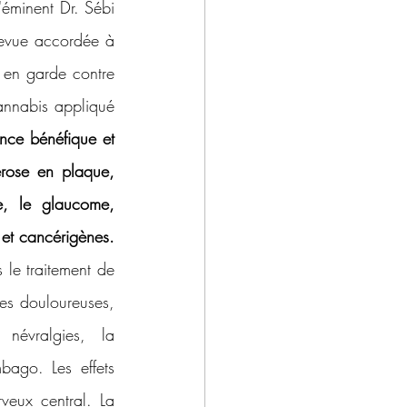
'éminent Dr. Sébi 
evue accordée à 
 en garde contre 
annabis appliqué 
nce bénéfique et 
érose en plaque, 
ie, le glaucome, 
 et cancérigènes.
 le traitement de 
es douloureuses, 
névralgies, la 
bago. Les effets 
eux central. La 