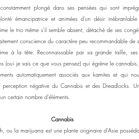
t constamment plongé dans ses pensées qui sont imprégn
lonté émancipatrice et animées d'un désir inébranlable 
me le trio même s'il semble absent, détaché de ses congén
arfaitement conscience du caractère peu recommandable de se
même à la tête. Reconnaissable par sa grande taille, ses
ns (oui je sais ce que vous pensez) qui égrène le cannabis
éléments automatiquement associés aux kamites et qui nou
 la perception négative du Cannabis et des Dreadlocks. Un
r un certain nombre d'éléments.
Cannabis 
h, ou la marijuana est une plante originaire d'Asie possédan