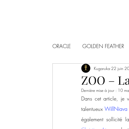
ORACLE
GOLDEN FEATHER
Kugaruka
22 juin 2
ZOO – La
Dernière mise à jour :
10 ma
Dans cet article, je
talentueux 
WillNiava
également sollicité l