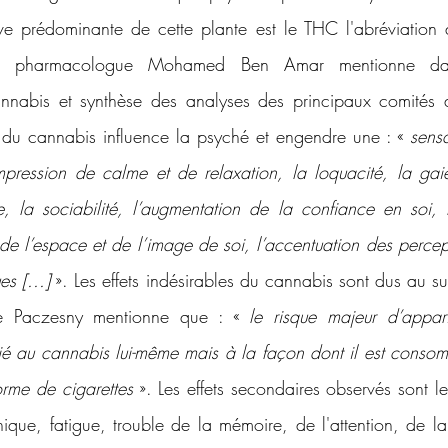
e prédominante de cette plante est le THC l'abréviation d
 Le pharmacologue Mohamed Ben Amar mentionne dans
nabis et synthèse des analyses des principaux comités d’
 du cannabis influence la psyché et engendre une : « 
sensa
impression de calme et de relaxation, la loquacité, la gaiet
nce, la sociabilité, l’augmentation de la confiance en soi, l
e l’espace et de l’image de soi, l’accentuation des percepti
s [...]
 ». Les effets indésirables du cannabis sont dus au s
e Paczesny mentionne que : « 
le risque majeur d’appari
lié au cannabis lui-même mais à la façon dont il est consom
orme de cigarettes
 ». Les effets secondaires observés sont les
ique, fatigue, trouble de la mémoire, de l'attention, de la 