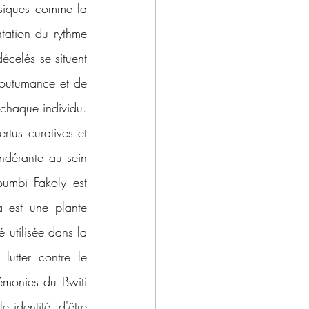
ysiques comme la 
tation du rythme 
celés se situent 
coutumance et de 
chaque individu. 
tus curatives et 
ndérante au sein 
umbi Fakoly est 
a est une plante 
 utilisée dans la 
tter contre le 
émonies du Bwiti 
identité, d'être 