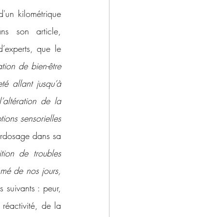
'un kilométrique 
 son article, 
experts, que le 
tion de bien-être 
é allant jusqu’à 
’altération de la 
ons sensorielles 
urdosage dans sa 
tion de troubles 
mé de nos jours, 
 suivants : peur, 
réactivité, de la 