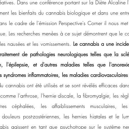
éatives. Dans une conférence portant sur la Diète Alcaline l
nt les bienfaits du cannabis biologique et dans une entr
ns le cadre de l'émission Perspective's Corner il nous met
que. Les recherches menées à ce sujet démontrent que le c
les nausées et les vomissements. 
Le cannabis a une incide
 traitement de pathologies neurologiques telles que la scl
n, l'épilepsie, et d'autres maladies telles que l'anorex
les syndromes inflammatoires, les maladies cardiovasculaires
u cannabis ont été utilisés et se sont révélés efficaces dans
omme l'arthrose, l'hernie discale, la fibromyalgie, les règl
es céphalées, les affaiblissements musculaires, les 
 douleurs post-zostériennes, les hernies hiatales et le lum
abis agissent en tant que psychotrope sur le système nerv