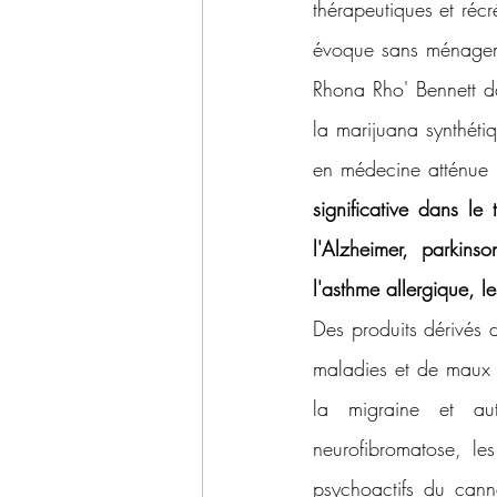
thérapeutiques et récr
évoque sans ménageme
Rhona Rho' Bennett da
la marijuana synthéti
en médecine atténue 
significative dans le
l'Alzheimer, parkinso
l'asthme allergique, 
Des produits dérivés d
maladies et de maux c
la migraine et autr
neurofibromatose, les
psychoactifs du cann