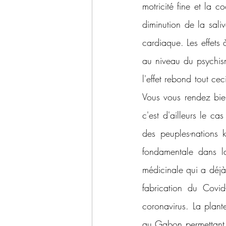
motricité fine et la 
diminution de la sali
cardiaque. Les effets
au niveau du psychism
l'effet rebond tout c
Vous vous rendez bien
c'est d'ailleurs le c
des peuples-nations 
fondamentale dans la 
médicinale qui a déjà 
fabrication du Covi
coronavirus. La plant
au Gabon permettant au