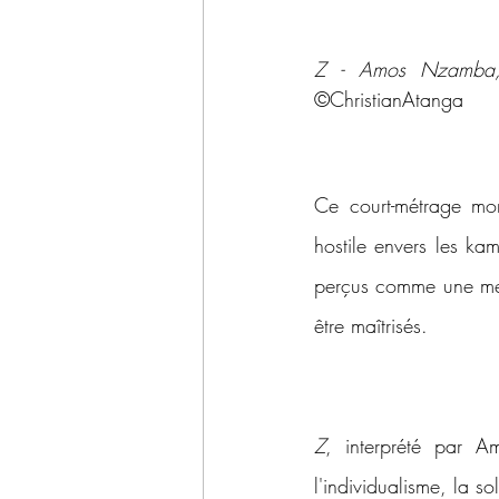
©ChristianAtanga
Ce court-métrage mon
hostile envers les kam
perçus comme une mena
être maîtrisés.
Z
, interprété par A
l'individualisme, la so