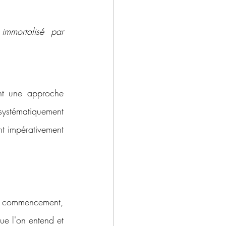
Z - Amos Nzamba, O - Ian Contreras, O - Brendan Sheehan, cliché immortalisé par 
nt une approche 
 systématiquement 
t impérativement 
 commencement, 
que l'on entend et 